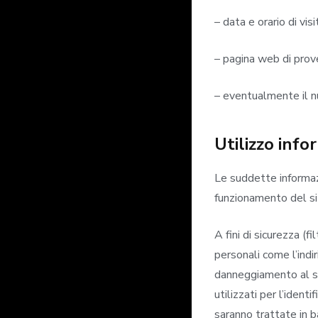
– data e orario di visi
– pagina web di proven
– eventualmente il nu
Utilizzo info
Le suddette informazi
funzionamento del sit
A fini di sicurezza (
personali come l’indi
danneggiamento al si
utilizzati per l’ident
saranno trattate in ba