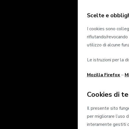
Scelte e obblig
I cookies sono co
rifiutando/revocando 
utilizzo di alcune fun
Le istruzioni per la 
Mozilla Firefox
–
M
Cookies di te
Il presente sito fun
per migliorare l’uso 
interamente gestiti da