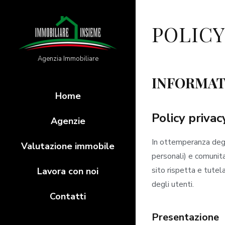
POLICY
Agenzia Immobiliare
INFORMAT
Home
Policy privac
Agenzie
In ottemperanza degli
Valutazione immobile
personali) e comunit
sito rispetta e tutela
Lavora con noi
degli utenti.
Contatti
Presentazione