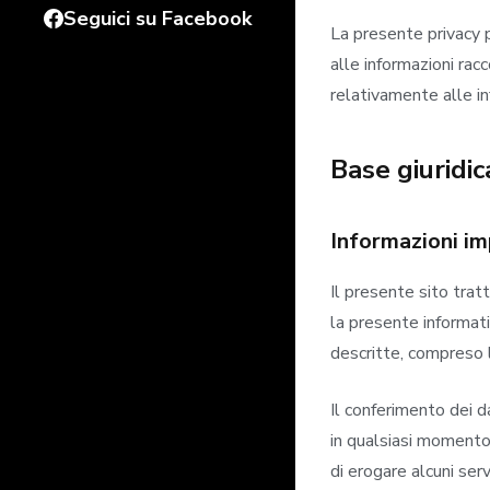
Seguici su Facebook
La presente privacy p
alle informazioni rac
relativamente alle in
Base giuridi
Informazioni im
Il presente sito trat
la presente informati
descritte, compreso l
Il conferimento dei d
in qualsiasi momento 
di erogare alcuni ser