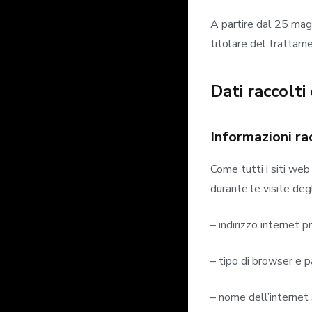
A partire dal 25 magg
titolare del trattam
Dati raccolti 
Informazioni ra
Come tutti i siti web
durante le visite deg
– indirizzo internet p
– tipo di browser e p
– nome dell’internet 