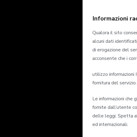
Informazioni ra
Qualora il sito consen
alcuni dati identifica
di erogazione del ser
acconsente che i conte
utilizzo informazioni 
fornitura del servizio.
Le informazioni che g
fornite dall’utente c
delle leggi. Spetta al
ed internazionali.