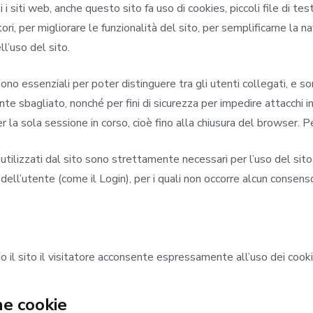
 i siti web, anche questo sito fa uso di cookies, piccoli file di t
tori, per migliorare le funzionalità del sito, per semplificarne la
ell’uso del sito.
ono essenziali per poter distinguere tra gli utenti collegati, e so
ente sbagliato, nonché per fini di sicurezza per impedire attacchi i
r la sola sessione in corso, cioè fino alla chiusura del browser. 
e utilizzati dal sito sono strettamente necessari per l’uso del sito
 dell’utente (come il Login), per i quali non occorre alcun consens
o il sito il visitatore acconsente espressamente all’uso dei cooki
ne cookie