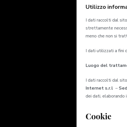
Utilizzo inform
I dati raccolti dal s
strettamente necessari
meno che non si tratti
I dati utilizzati a fi
Luogo del tratta
I dati raccolti dal s
Internet
s.r.l
–
Sed
dei dati, elaborando 
Cookie