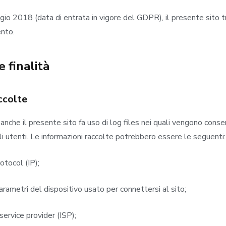
io 2018 (data di entrata in vigore del GDPR), il presente sito trat
ento.
e finalità
ccolte
 anche il presente sito fa uso di log files nei quali vengono cons
li utenti. Le informazioni raccolte potrebbero essere le seguenti:
rotocol (IP);
arametri del dispositivo usato per connettersi al sito;
service provider (ISP);