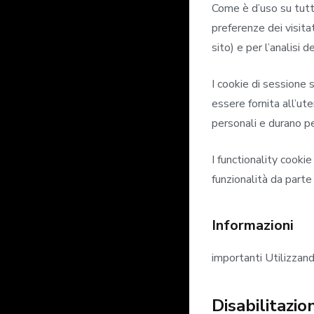
Come è d’uso su tutti
preferenze dei visita
sito) e per l’analisi d
I cookie di sessione s
essere fornita all’ut
personali e durano pe
I functionality cooki
funzionalità da parte
Informazioni
importanti Utilizzand
Disabilitazio