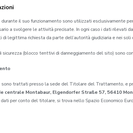
azioni
ito durante il suo funzionamento sono utilizzati esclusivamente per
o a svolgere le attività precisate. In ogni caso i dati rilevati da
 di legittima richiesta da parte dell’autorità giudiziaria e nei soli 
ni di sicurezza (blocco tenttivi di danneggiamento del sito) sono con
mento
ito sono trattati presso la sede del Titolare del Trattamento, e 
e centrale Montabaur, Elgendorfer Straße 57, 56410 Mon
i dati per conto del titolare, si trova nello Spazio Economico Eu