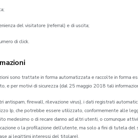
ta;
ienza del visitatore (referral) e di uscita;
mero di click.
rmazioni
oni sono trattate in forma automatizzata e raccolte in forma escl
o, e per motivi di sicurezza (dal 25 maggio 2018 tali informazioni 
filtri antispam, firewall, rilevazione virus), i dati registrati a
rizzo Ip, che potrebbe essere utilizzato, conformemente alle leggi v
to medesimo o di recare danno ad altri utenti, o comunque attivi
ificazione o la profilazione dell’utente, ma solo a fini di tutela d
se ai legittimi interessi del titolare).